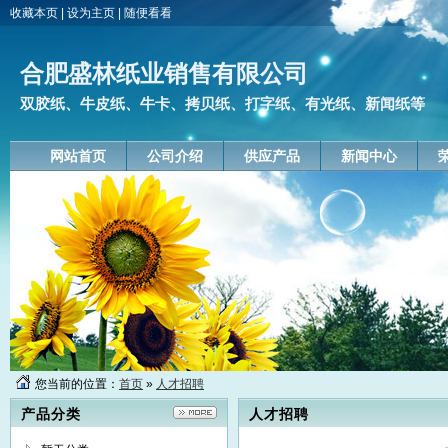
收藏本页
|
设为主页
|
随便看看
合肥盛林纸业销售有限公司
双胶纸、牛皮纸、牛卡、拷贝纸、打字纸、有光纸、新闻纸等
网站首页
公司介绍
供应产品
新闻中心
您当前的位置：
首页
»
人才招聘
产品分类
人才招聘