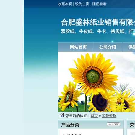
收藏本页
|
设为主页
|
随便看看
合肥盛林纸业销售有限
双胶纸、牛皮纸、牛卡、拷贝纸、打
网站首页
公司介绍
供
您当前的位置：
首页
»
荣誉资质
产品分类
荣