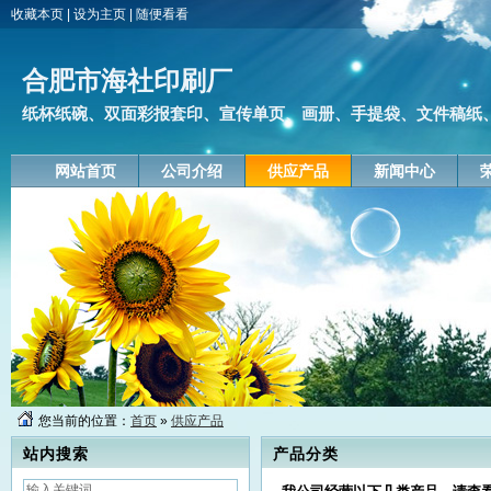
收藏本页
|
设为主页
|
随便看看
合肥市海社印刷厂
纸杯纸碗、双面彩报套印、宣传单页、画册、手提袋、文件稿纸
网站首页
公司介绍
供应产品
新闻中心
您当前的位置：
首页
»
供应产品
站内搜索
产品分类